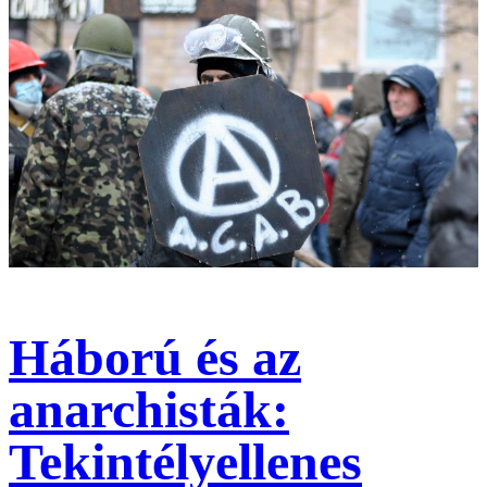
Háború és az
anarchisták:
Tekintélyellenes