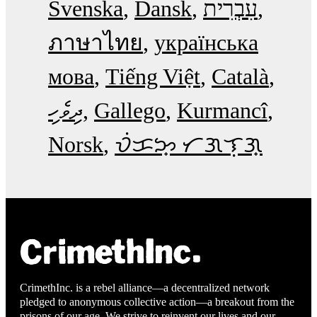
Svenska
Dansk
עִבְרִית
ภาษาไทย
українська
мова
Tiếng Việt
Català
ދިވެހި
Gallego
Kurmancî
Norsk
ᜏᜒᜃᜅ᜔ ᜆᜄᜎᜓᜄ᜔
CrimethInc. is a rebel alliance—a decentralized network
pledged to anonymous collective action—a breakout from the
prisons of our age. We strive to reinvent our lives and our