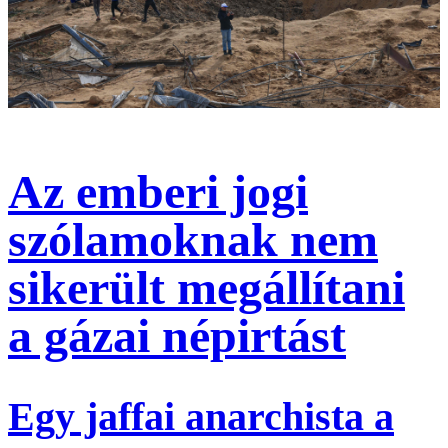
Az emberi jogi
szólamoknak nem
sikerült megállítani
a gázai népirtást
Egy jaffai anarchista a