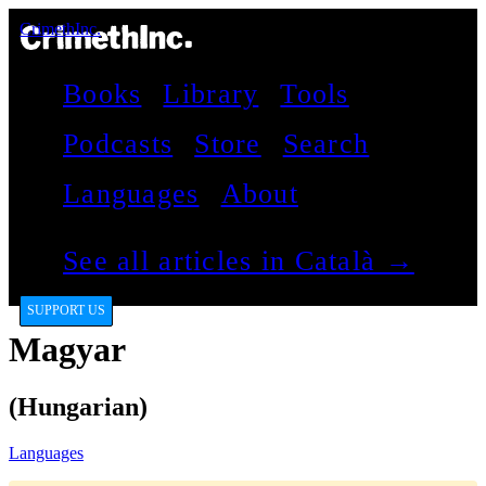
CrimethInc.
Books
Library
Tools
Podcasts
Store
Search
Languages
About
See all articles in Català →
SUPPORT US
Magyar
(Hungarian)
Languages