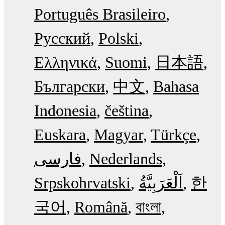
Português Brasileiro
Русский
Polski
Ελληνικά
Suomi
日本語
Български
中文
Bahasa
Indonesia
čeština
Euskara
Magyar
Türkçe
فارسی
Nederlands
Srpskohrvatski
한
국어
Română
বাংলা