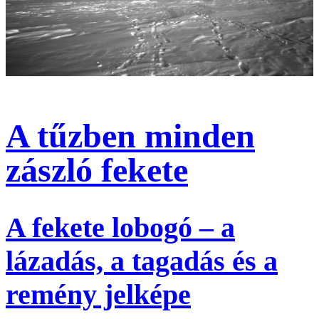
A tűzben minden
zászló fekete
A fekete lobogó – a
lázadás, a tagadás és a
remény jelképe