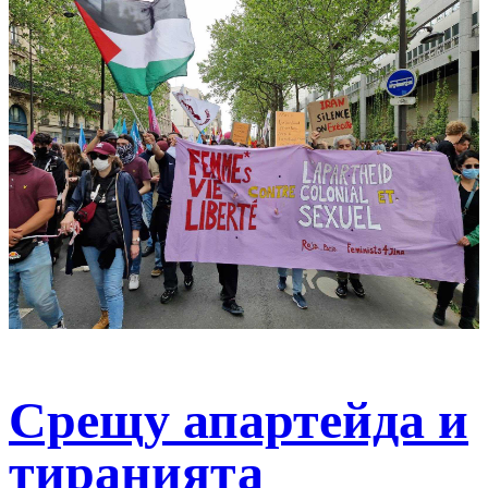
Срещу апартейда и
тиранията