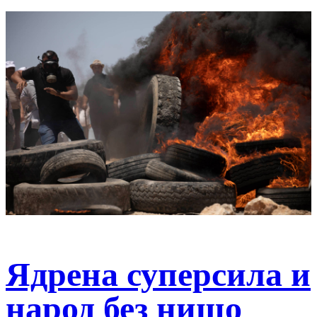
Ядрена суперсила и
народ без нищо