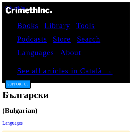
CrimethInc.
Books
Library
Tools
Podcasts
Store
Search
Languages
About
See all articles in Català →
SUPPORT US
Български
(Bulgarian)
Languages