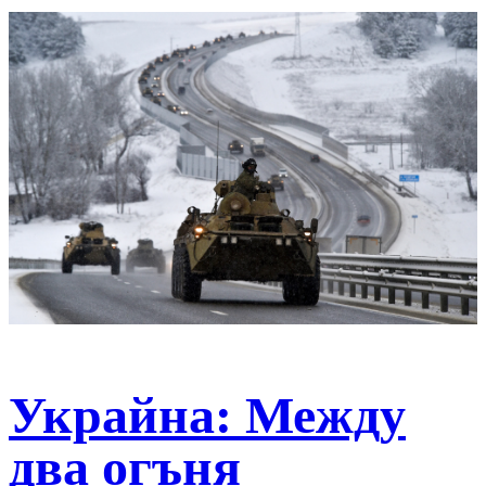
Украйна: Между
два огъня