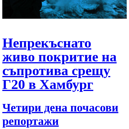
Непрекъснато
живо покритие на
съпротива срещу
Г20 в Хамбург
Четири дена почасови
репортажи